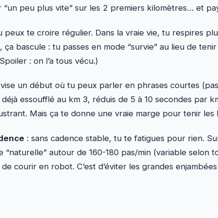
r “un peu plus vite” sur les 2 premiers kilomètres… et paye
peux te croire régulier. Dans la vraie vie, tu respires pl
à, ça bascule : tu passes en mode “survie” au lieu de teni
Spoiler : on l’a tous vécu.)
 vise un début où tu peux parler en phrases courtes (p
es déjà essoufflé au km 3, réduis de 5 à 10 secondes par 
frustrant. Mais ça te donne une vraie marge pour tenir les 
adence
: sans cadence stable, tu te fatigues pour rien. S
 “naturelle” autour de 160-180 pas/min (variable selon to
s de courir en robot. C’est d’éviter les grandes enjambées