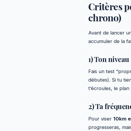
Critères p
chrono)
Avant de lancer u
accumuler de la fat
1) Ton niveau 
Fais un test “propr
débutes). Si tu tie
t’écroules, le pla
2) Ta fréquen
Pour viser
10km e
progresseras, mais 