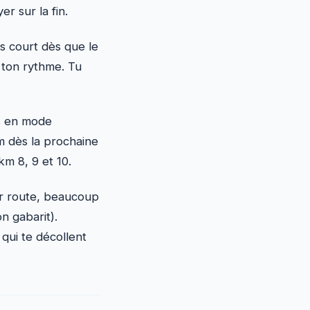
r sur la fin.
us court dès que le
r ton rythme. Tu
as en mode
km dès la prochaine
km 8, 9 et 10.
ur route, beaucoup
n gabarit).
 qui te décollent