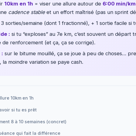
ir
10km en 1h
= viser une allure autour de
6:00 min/km
 une
cadence stable
et un effort maîtrisé (pas un sprint dé
3 sorties/semaine (dont 1 fractionné), + 1 sortie facile si tu
de :
si tu “exploses” au 7e km, c’est souvent un départ 
de renforcement (et ça, ça se corrige).
 :
sur le bitume mouillé, ça se joue à peu de choses… pres
, la moindre variation se paye cash.
llure 10km en 1h
voir si tu es prêt
ment 8 à 10 semaines (concret)
séance qui fait la différence