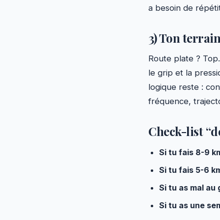
a besoin de répéti
3) Ton terrai
Route plate ? Top. 
le grip et la pres
logique reste : con
fréquence, trajecto
Check-list “d
Si tu fais 8-9 
Si tu fais 5-6 k
Si tu as mal au
Si tu as une s