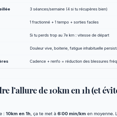
illée
3 séances/semaine (4 si tu récupères bien)
1 fractionné + 1 tempo + sorties faciles
Si tu perds trop au 7e km : vitesse de départ
Douleur vive, boiterie, fatigue inhabituelle persis
ères
Cadence + renfo = réduction des blessures fré
 l’allure de 10km en 1h (et évite
e :
10km en 1h
, ça te met à
6:00 min/km
en moyenne. Le