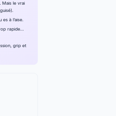
. Mais le vrai
guisé).
 es à l’aise.
trop rapide…
sion, grip et