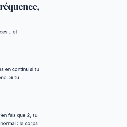
 fréquence,
nces… et
es en continu si tu
one. Si tu
n’en fais que 2, tu
 normal : le corps