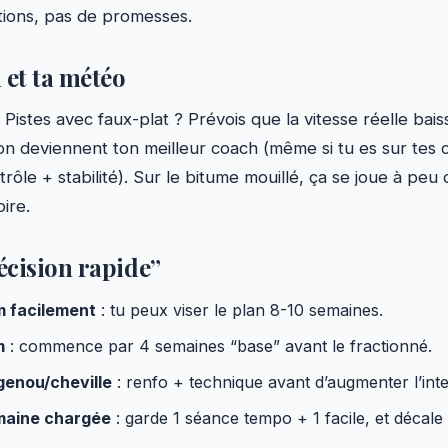
tions, pas de promesses.
n et ta météo
Pistes avec faux-plat ? Prévois que la vitesse réelle baiss
sion deviennent ton meilleur coach (même si tu es sur tes 
trôle + stabilité). Sur le bitume mouillé, ça se joue à peu 
ire.
écision rapide”
km facilement
: tu peux viser le plan 8-10 semaines.
m
: commence par 4 semaines “base” avant le fractionné.
 genou/cheville
: renfo + technique avant d’augmenter l’inte
emaine chargée
: garde 1 séance tempo + 1 facile, et décale 