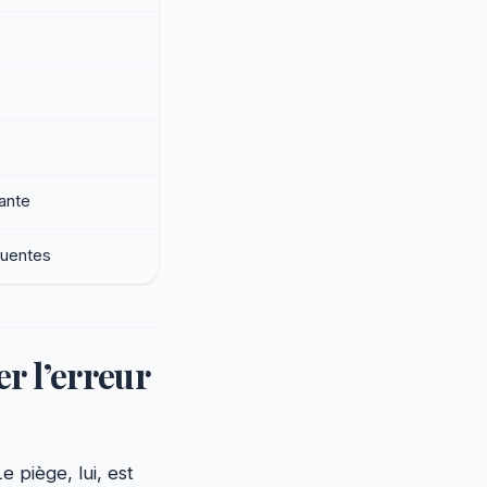
tante
quentes
r l’erreur
 piège, lui, est